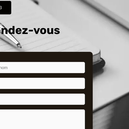
3
endez-vous
om