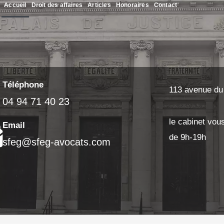
Accueil
Droit des affaires
Articles
Honoraires
Contact
Téléphone
113 avenue du
04 94 71 40 23
le cabinet vous
Email
de 9h-19h
sfeg@sfeg-avocats.com