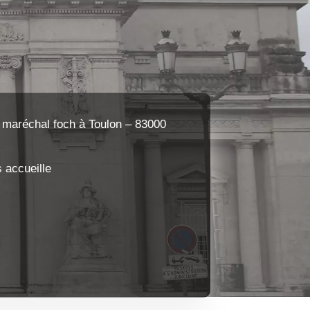
04 94 71 40 23
 maréchal foch à Toulon – 83000
 accueille