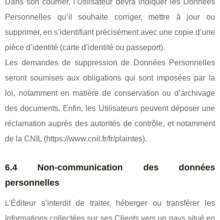
Dans son courrier, l’Utilisateur devra indiquer les Données
Personnelles qu’il souhaite corriger, mettre à jour ou
supprimer, en s’identifiant précisément avec une copie d’une
pièce d’identité (carte d’identité ou passeport).
Les demandes de suppression de Données Personnelles
seront soumises aux obligations qui sont imposées par la
loi, notamment en matière de conservation ou d’archivage
des documents. Enfin, les Utilisateurs peuvent déposer une
réclamation auprès des autorités de contrôle, et notamment
de la CNIL (https://www.cnil.fr/fr/plaintes).
6.4 Non-communication des données
personnelles
L’Éditeur s’interdit de traiter, héberger ou transférer les
Informations collectées sur ses Clients vers un pays situé en