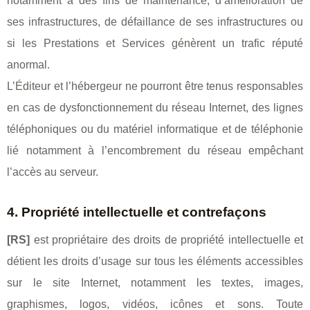
notamment à des fins de maintenance, d’amélioration de
ses infrastructures, de défaillance de ses infrastructures ou
si les Prestations et Services génèrent un trafic réputé
anormal.
L’Éditeur et l’hébergeur ne pourront être tenus responsables
en cas de dysfonctionnement du réseau Internet, des lignes
téléphoniques ou du matériel informatique et de téléphonie
lié notamment à l’encombrement du réseau empêchant
l’accès au serveur.
4. Propriété intellectuelle et contrefaçons
[RS]
est propriétaire des droits de propriété intellectuelle et
détient les droits d’usage sur tous les éléments accessibles
sur le site Internet, notamment les textes, images,
graphismes, logos, vidéos, icônes et sons. Toute