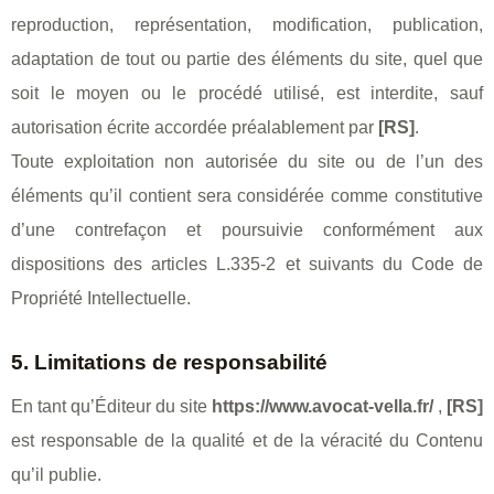
reproduction, représentation, modification, publication,
adaptation de tout ou partie des éléments du site, quel que
soit le moyen ou le procédé utilisé, est interdite, sauf
autorisation écrite accordée préalablement par
[RS]
.
Toute exploitation non autorisée du site ou de l’un des
éléments qu’il contient sera considérée comme constitutive
d’une contrefaçon et poursuivie conformément aux
dispositions des articles L.335-2 et suivants du Code de
Propriété Intellectuelle.
5. Limitations de responsabilité
En tant qu’Éditeur du site
https://www.avocat-vella.fr/
,
[RS]
est responsable de la qualité et de la véracité du Contenu
qu’il publie.