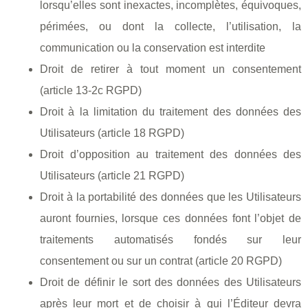
lorsqu’elles sont inexactes, incomplètes, équivoques,
périmées, ou dont la collecte, l’utilisation, la
communication ou la conservation est interdite
Droit de retirer à tout moment un consentement
(article 13-2c RGPD)
Droit à la limitation du traitement des données des
Utilisateurs (article 18 RGPD)
Droit d’opposition au traitement des données des
Utilisateurs (article 21 RGPD)
Droit à la portabilité des données que les Utilisateurs
auront fournies, lorsque ces données font l’objet de
traitements automatisés fondés sur leur
consentement ou sur un contrat (article 20 RGPD)
Droit de définir le sort des données des Utilisateurs
après leur mort et de choisir à qui l’Éditeur devra