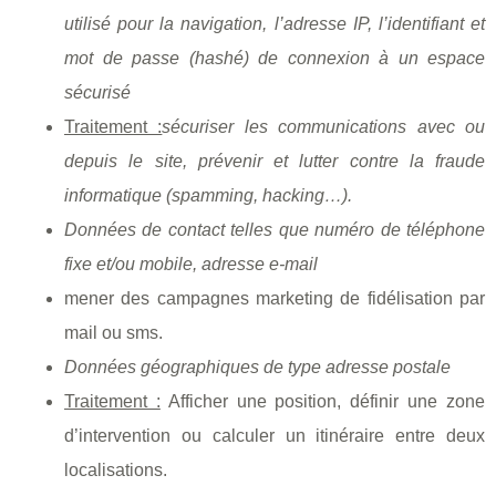
utilisé pour la navigation, l’adresse IP, l’identifiant et
mot de passe (hashé) de connexion à un espace
sécurisé
Traitement :
sécuriser les communications avec ou
depuis le site, prévenir et lutter contre la fraude
informatique (spamming, hacking…).
Données de contact telles que numéro de téléphone
fixe et/ou mobile, adresse e-mail
mener des campagnes marketing de fidélisation par
mail ou sms.
Données géographiques de type adresse postale
Traitement :
Afficher une position, définir une zone
d’intervention ou calculer un itinéraire entre deux
localisations.