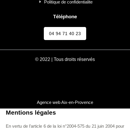
Politique de confidentialite
Téléphone
04 94 71 40 23
© 2022 | Tous droits réservés
Agence web Aix-en-Provence
Mentions légales
En vertu de l’article 6 de la loi n°2004-575 du 21 juin 2004 pour