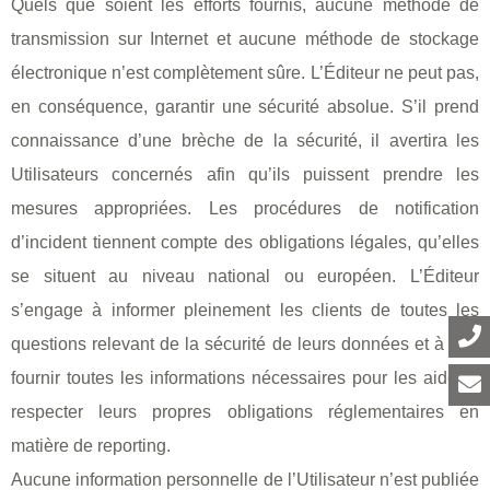
Quels que soient les efforts fournis, aucune méthode de
transmission sur Internet et aucune méthode de stockage
électronique n’est complètement sûre. L’Éditeur ne peut pas,
en conséquence, garantir une sécurité absolue. S’il prend
connaissance d’une brèche de la sécurité, il avertira les
Utilisateurs concernés afin qu’ils puissent prendre les
mesures appropriées. Les procédures de notification
d’incident tiennent compte des obligations légales, qu’elles
se situent au niveau national ou européen. L’Éditeur
s’engage à informer pleinement les clients de toutes les
questions relevant de la sécurité de leurs données et à leur
fournir toutes les informations nécessaires pour les aider à
respecter leurs propres obligations réglementaires en
matière de reporting.
Aucune information personnelle de l’Utilisateur n’est publiée