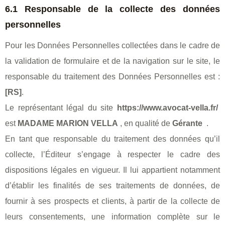
6.1 Responsable de la collecte des données
personnelles
Pour les Données Personnelles collectées dans le cadre de
la validation de formulaire et de la navigation sur le site, le
responsable du traitement des Données Personnelles est :
[RS]
.
Le représentant légal du site
https://www.avocat-vella.fr/
est
MADAME MARION VELLA
, en qualité de
Gérante
.
En tant que responsable du traitement des données qu’il
collecte, l’Éditeur s’engage à respecter le cadre des
dispositions légales en vigueur. Il lui appartient notamment
d’établir les finalités de ses traitements de données, de
fournir à ses prospects et clients, à partir de la collecte de
leurs consentements, une information complète sur le