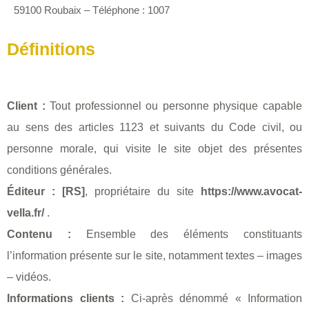
59100 Roubaix – Téléphone : 1007
Définitions
Client :
Tout professionnel ou personne physique capable
au sens des articles 1123 et suivants du Code civil, ou
personne morale, qui visite le site objet des présentes
conditions générales.
Éditeur :
[RS]
, propriétaire du site
https://www.avocat-
vella.fr/
.
Contenu :
Ensemble des éléments constituants
l’information présente sur le site, notamment textes – images
– vidéos.
Informations clients :
Ci-après dénommé « Information