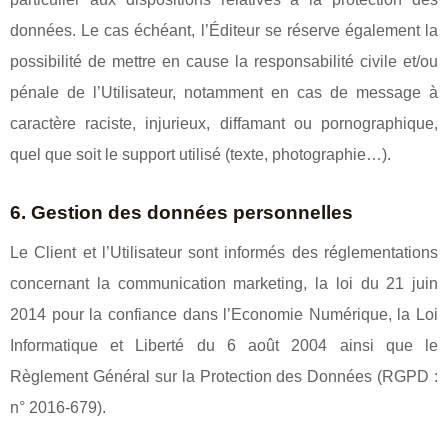
données. Le cas échéant, l’Éditeur se réserve également la
possibilité de mettre en cause la responsabilité civile et/ou
pénale de l’Utilisateur, notamment en cas de message à
caractère raciste, injurieux, diffamant ou pornographique,
quel que soit le support utilisé (texte, photographie…).
6. Gestion des données personnelles
Le Client et l’Utilisateur sont informés des réglementations
concernant la communication marketing, la loi du 21 juin
2014 pour la confiance dans l’Economie Numérique, la Loi
Informatique et Liberté du 6 août 2004 ainsi que le
Règlement Général sur la Protection des Données (RGPD :
n° 2016-679).